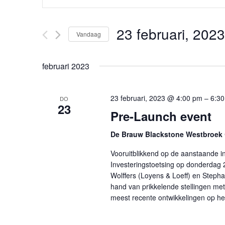
een
Zoeken
keyword
23 februari, 2023
in.
Vandaag
en
Zoek
Selecteer
voor
een
februari 2023
Evenementen
weergeven
datum.
met
23 februari, 2023 @ 4:00 pm
–
6:3
DO
keyword.
navigatie
23
Pre-Launch event
De Brauw Blackstone Westbroek
Vooruitblikkend op de aanstaande i
Investeringstoetsing op donderdag
Wolffers (Loyens & Loeff) en Step
hand van prikkelende stellingen me
meest recente ontwikkelingen op he