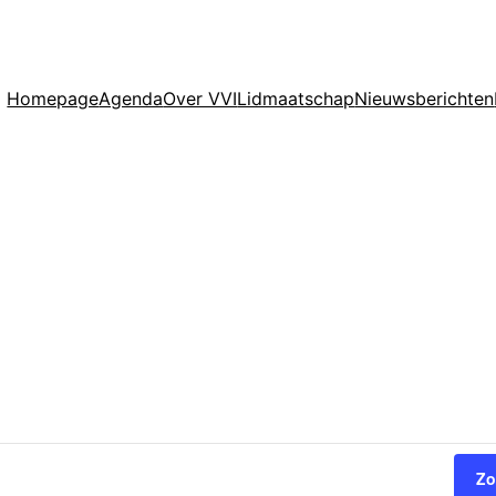
Homepage
Agenda
Over VVI
Lidmaatschap
Nieuwsberichten
Zo