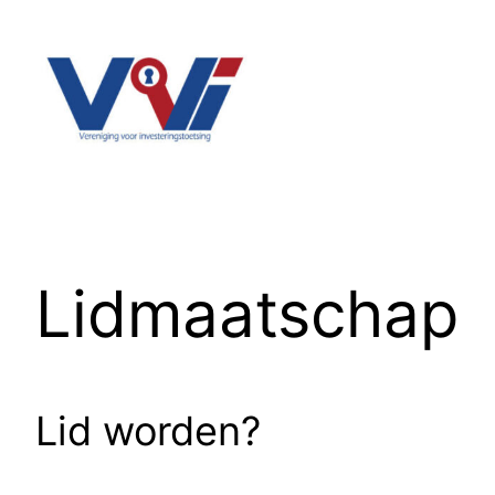
Ga
naar
de
inhoud
Lidmaatschap
Lid worden?