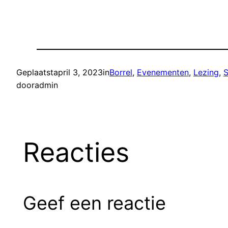
Geplaatst
april 3, 2023
in
Borrel
, 
Evenementen
, 
Lezing
, 
S
door
admin
Reacties
Geef een reactie